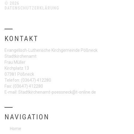
© 2026
DATENSCHUTZERKLÄRUNG
KONTAKT
Evangelisch-Lutherische Kirchgemeinde Pößneck
Stadtkirchenamt
Frau Müller
Kirchplatz 13
07381 Pößneck
Telefon:
(03647) 412280
Fax:
(03647) 412280
E-mail:
Stadtkirchenamt-poessneck@t-online.de
NAVIGATION
Home