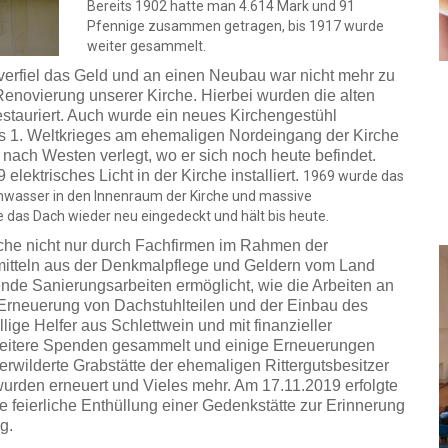
Bereits 1902 hatte man 4.614 Mark und 91
Pfennige zusammen getragen, bis 1917 wurde
weiter gesammelt.
 verfiel das Geld und an einen Neubau war nicht mehr zu
Renovierung unserer Kirche. Hierbei wurden die alten
stauriert. Auch wurde ein neues Kirchengestühl
des 1. Weltkrieges am ehemaligen Nordeingang der Kirche
nach Westen verlegt, wo er sich noch heute befindet.
ektrisches Licht in der Kirche installiert.
1969 wurde das
enwasser in den Innenraum der Kirche und massive
 das Dach wieder neu eingedeckt und hält bis heute.
rche nicht nur durch Fachfirmen im Rahmen der
mitteln aus der Denkmalpflege und Geldern vom Land
de Sanierungsarbeiten ermöglicht, wie die Arbeiten an
rneuerung von Dachstuhlteilen und der Einbau des
ige Helfer aus Schlettwein und mit finanzieller
weitere Spenden gesammelt und einige Erneuerungen
wilderte Grabstätte der ehemaligen Rittergutsbesitzer
rden erneuert und Vieles mehr. Am 17.11.2019 erfolgte
feierliche Enthüllung einer Gedenkstätte zur Erinnerung
g.