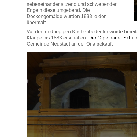
nebeneinander sitzend und schwebenden
Engeln diese umgebend. Die
Deckengemälde wurden 1888 leider
übermalt.
Vor der rundbogigen Kirchenbodentür wurde bereits 
Klänge bis 1883 erschallen.
Der Orgelbauer Schüle
Gemeinde Neustadt an der Orla gekauft.