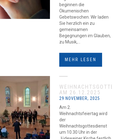
beginnen die
Ökumenischen
Gebetswochen. Wir laden
Sie herzlich ein zu
gemeinsamen
Begegnungen im Glauben,
zu Musik,...
MEHR LESEN
WEIHNACHTSGOTTESDIENST
AM 26.12.2025
29 NOVEMBER, 2025
Am 2.
Weihnachtsfeiertag wird
der
Weihnachtsgottesdienst
um 10.30 Uhr in der
Jüdeweiner Kirche festlich