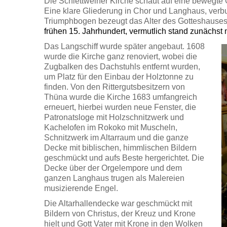
Die Schlettweiner Kirche schaut auf eine bewegte 
Eine klare Gliederung in Chor und Langhaus, ver
Triumphbogen bezeugt das Alter des Gotteshause
frühen 15. Jahrhundert, vermutlich stand zunächst n
Das Langschiff wurde später angebaut. 1608
wurde die Kirche ganz renoviert, wobei die
Zugbalken des Dachstuhls entfernt wurden,
um Platz für den Einbau der Holztonne zu
finden. Von den Rittergutsbesitzern von
Thüna wurde die Kirche 1683 umfangreich
erneuert, hierbei wurden neue Fenster, die
Patronatsloge mit Holzschnitzwerk und
Kachelofen im Rokoko mit Muscheln,
Schnitzwerk im Altarraum und die ganze
Decke mit biblischen, himmlischen Bildern
geschmückt und aufs Beste hergerichtet. Die
Decke über der Orgelempore und dem
ganzen Langhaus trugen als Malereien
musizierende Engel.
Die Altarhallendecke war geschmückt mit
Bildern von Christus, der Kreuz und Krone
hielt und Gott Vater mit Krone in den Wolken