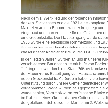
Nach dem 1. Weltkrieg und der folgenden Inflation
denken. Stattdessen erfolgte 1921 eine komplette 
Malereien an den Emporen wieder freigelegt und re
eingebaut und man errichtete für die Gefallenen 
eine Gedenkstätte. Der Haupteingang wurde dabei 
1935 wurde eine elektrische Rohrheizung und 1939 el
Kirchendach erneuert, bereits 2 Jahre später drang Reg
Wasserschäden hinterließen ihre Spuren. Erst 1991 wurde
In den letzten Jahren wurden an und in unserer Ki
verschiedenen Bauabschnitte mit Hilfe von Förder
Thüringen sowie durch die Stadt Pößneck umfassen
der Mauerkrone, Beseitigung von Hausschwamm, E
neuen Glockenstuhls. Außerdem haben viele freiwill
Unterstützung durch unsere Gemeindemitglieder 
vorgenommen. Wege wurden neu gepflastert, die ver
wurde saniert, Vom Holzwurm zerfressene Bänke wu
im Rahmen eines ökumenischen Gottesdienstes die 
der gefallenen Schlettweiner Männer im 2. Weltkrie