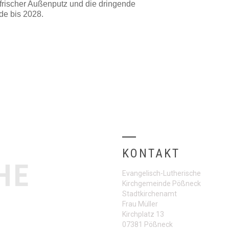
frischer Außenputz und die dringende
de bis 202
8
.
KONTAKT
HE
Evangelisch-Lutherische
Kirchgemeinde Pößneck
Stadtkirchenamt
Frau Müller
Kirchplatz 13
07381 Pößneck