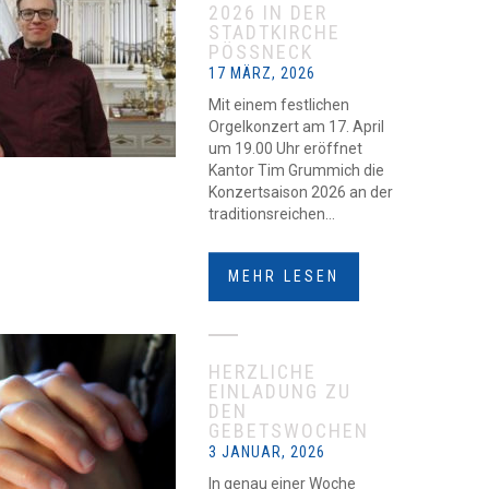
2026 IN DER
STADTKIRCHE
PÖSSNECK
17 MÄRZ, 2026
Mit einem festlichen
Orgelkonzert am 17. April
um 19.00 Uhr eröffnet
Kantor Tim Grummich die
Konzertsaison 2026 an der
traditionsreichen...
MEHR LESEN
HERZLICHE
EINLADUNG ZU
DEN
GEBETSWOCHEN
3 JANUAR, 2026
In genau einer Woche