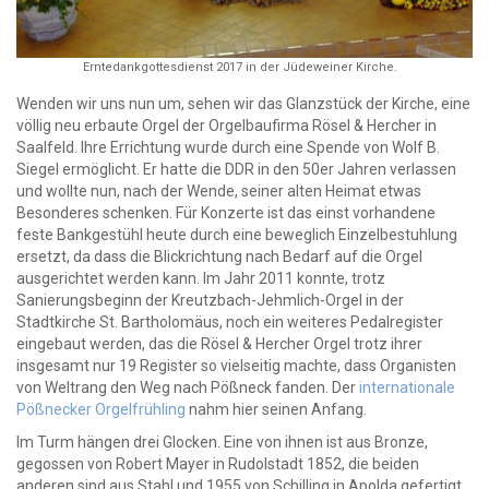
Erntedankgottesdienst 2017 in der Jüdeweiner Kirche.
Wenden wir uns nun um, sehen wir das Glanzstück der Kirche, eine
völlig neu erbaute Orgel der Orgelbaufirma Rösel & Hercher in
Saalfeld. Ihre Errichtung wurde durch eine Spende von Wolf B.
Siegel ermöglicht. Er hatte die DDR in den 50er Jahren verlassen
und wollte nun, nach der Wende, seiner alten Heimat etwas
Besonderes schenken. Für Konzerte ist das einst vorhandene
feste Bankgestühl heute durch eine beweglich Einzelbestuhlung
ersetzt, da dass die Blickrichtung nach Bedarf auf die Orgel
ausgerichtet werden kann. Im Jahr 2011 konnte, trotz
Sanierungsbeginn der Kreutzbach-Jehmlich-Orgel in der
Stadtkirche St. Bartholomäus, noch ein weiteres Pedalregister
eingebaut werden, das die Rösel & Hercher Orgel trotz ihrer
insgesamt nur 19 Register so vielseitig machte, dass Organisten
von Weltrang den Weg nach Pößneck fanden. Der
internationale
Pößnecker Orgelfrühling
nahm hier seinen Anfang.
Im Turm hängen drei Glocken. Eine von ihnen ist aus Bronze,
gegossen von Robert Mayer in Rudolstadt 1852, die beiden
anderen sind aus Stahl und 1955 von Schilling in Apolda gefertigt.