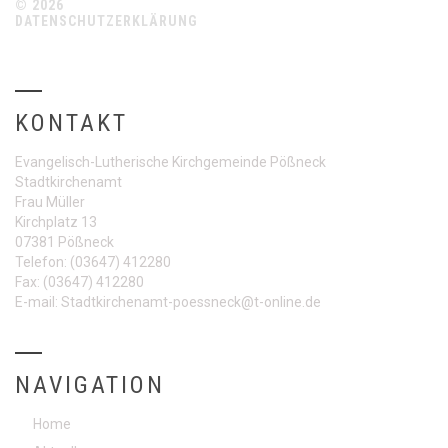
© 2026
DATENSCHUTZERKLÄRUNG
KONTAKT
Evangelisch-Lutherische Kirchgemeinde Pößneck
Stadtkirchenamt
Frau Müller
Kirchplatz 13
07381 Pößneck
Telefon:
(03647) 412280
Fax:
(03647) 412280
E-mail:
Stadtkirchenamt-poessneck@t-online.de
NAVIGATION
Home