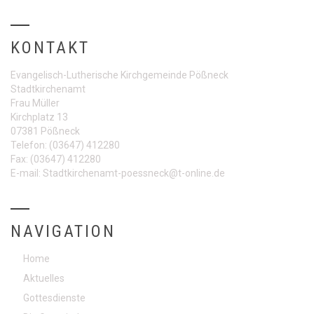
KONTAKT
Evangelisch-Lutherische Kirchgemeinde Pößneck
Stadtkirchenamt
Frau Müller
Kirchplatz 13
07381 Pößneck
Telefon:
(03647) 412280
Fax:
(03647) 412280
E-mail:
Stadtkirchenamt-poessneck@t-online.de
NAVIGATION
Home
Aktuelles
Gottesdienste