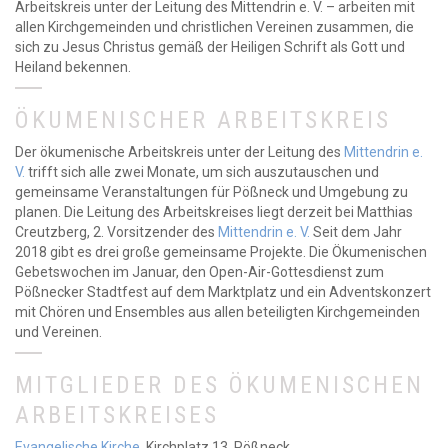
Arbeitskreis unter der Leitung des Mittendrin e. V. – arbeiten mit
allen Kirchgemeinden und christlichen Vereinen zusammen, die
sich zu Jesus Christus gemäß der Heiligen Schrift als Gott und
Heiland bekennen.
ÖKUMENISCHER ARBEITSKREIS
Der ökumenische Arbeitskreis unter der Leitung des
Mittendrin e.
V.
trifft sich alle zwei Monate, um sich auszutauschen und
gemeinsame Veranstaltungen für Pößneck und Umgebung zu
planen. Die Leitung des Arbeitskreises liegt derzeit bei Matthias
Creutzberg, 2. Vorsitzender des
Mittendrin e. V.
Seit dem Jahr
2018 gibt es drei große gemeinsame Projekte. Die Ökumenischen
Gebetswochen im Januar, den Open-Air-Gottesdienst zum
Pößnecker Stadtfest auf dem Marktplatz und ein Adventskonzert
mit Chören und Ensembles aus allen beteiligten Kirchgemeinden
und Vereinen.
MITGLIEDER DES ÖKUMENISCHEN
ARBEITSKREISES
Evangelische Kirche
, Kirchplatz 13, Pößneck