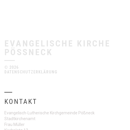
EVANGELISCHE KIRCHE
PÖSSNECK
© 2026
DATENSCHUTZERKLÄRUNG
KONTAKT
Evangelisch-Lutherische Kirchgemeinde Pößneck
Stadtkirchenamt
Frau Müller