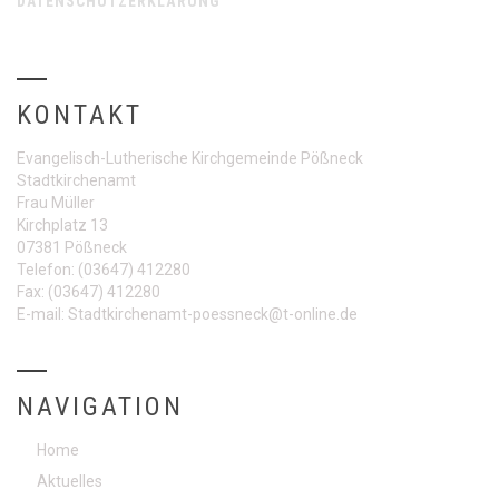
DATENSCHUTZERKLÄRUNG
KONTAKT
Evangelisch-Lutherische Kirchgemeinde Pößneck
Stadtkirchenamt
Frau Müller
Kirchplatz 13
07381 Pößneck
Telefon:
(03647) 412280
Fax:
(03647) 412280
E-mail:
Stadtkirchenamt-poessneck@t-online.de
NAVIGATION
Home
Aktuelles