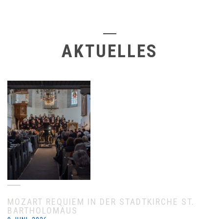
AKTUELLES
MOZART REQUIEM IN DER STADTKIRCHE ST.
BARTHOLOMÄUS