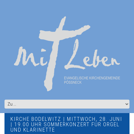
KIRCHE BODELWITZ | MITTWOCH, 28. JUNI
| 19.00 UHR SOMMERKONZERT FÜR ORGEL
UND KLARINETTE