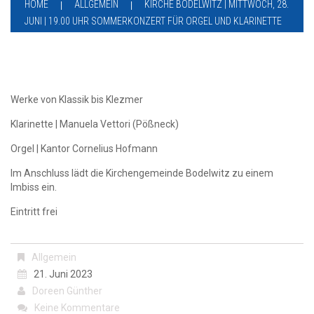
HOME
ALLGEMEIN
KIRCHE BODELWITZ | MITTWOCH, 28.
JUNI | 19.00 UHR SOMMERKONZERT FÜR ORGEL UND KLARINETTE
Werke von Klassik bis Klezmer
Klarinette | Manuela Vettori (Pößneck)
Orgel | Kantor Cornelius Hofmann
Im Anschluss lädt die Kirchengemeinde Bodelwitz zu einem
Imbiss ein.
Eintritt frei
Allgemein
21. Juni 2023
Doreen Günther
Keine Kommentare