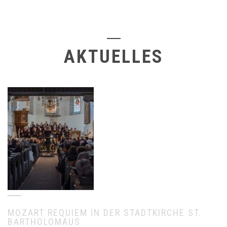
AKTUELLES
MOZART REQUIEM IN DER STADTKIRCHE ST.
BARTHOLOMÄUS