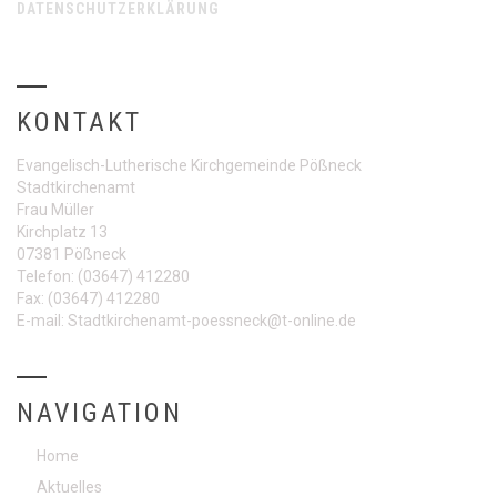
DATENSCHUTZERKLÄRUNG
KONTAKT
Evangelisch-Lutherische Kirchgemeinde Pößneck
Stadtkirchenamt
Frau Müller
Kirchplatz 13
07381 Pößneck
Telefon:
(03647) 412280
Fax:
(03647) 412280
E-mail:
Stadtkirchenamt-poessneck@t-online.de
NAVIGATION
Home
Aktuelles