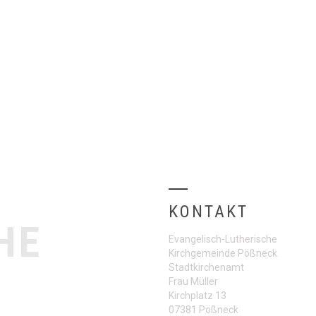
KONTAKT
HE
Evangelisch-Lutherische
Kirchgemeinde Pößneck
Stadtkirchenamt
Frau Müller
Kirchplatz 13
07381 Pößneck