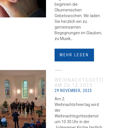
beginnen die
Ökumenischen
Gebetswochen. Wir laden
Sie herzlich ein zu
gemeinsamen
Begegnungen im Glauben,
zu Musik,...
MEHR LESEN
WEIHNACHTSGOTTESDIENST
AM 26.12.2025
29 NOVEMBER, 2025
Am 2.
Weihnachtsfeiertag wird
der
Weihnachtsgottesdienst
um 10.30 Uhr in der
Jüdeweiner Kirche festlich