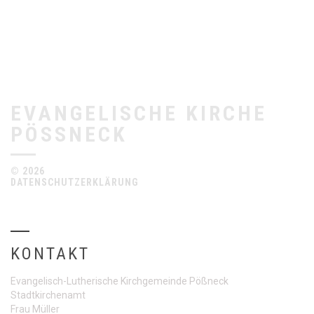
EVANGELISCHE KIRCHE
PÖSSNECK
© 2026
DATENSCHUTZERKLÄRUNG
KONTAKT
Evangelisch-Lutherische Kirchgemeinde Pößneck
Stadtkirchenamt
Frau Müller