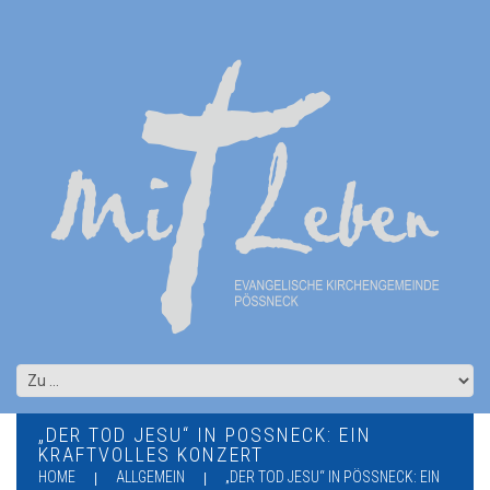
„DER TOD JESU“ IN PÖSSNECK: EIN K
RAFTVOLLES KONZERT
HOME
ALLGEMEIN
„DER TOD JESU“ IN PÖSSNECK: EIN K