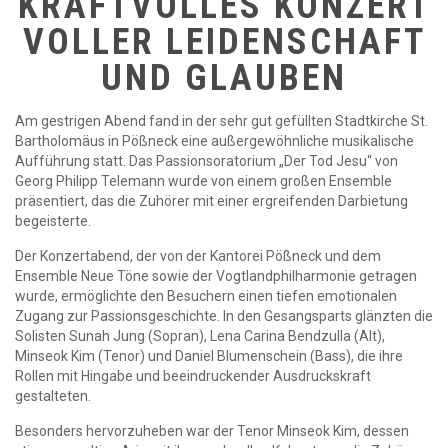
RAFTVOLLES KONZERT V
OLLER LEIDENSCHAFT U
ND GLAUBEN
Am gestrigen Abend fand in der sehr gut gefüllten Stadtkirche St.
Bartholomäus in Pößneck eine außergewöhnliche musikalische
Aufführung statt. Das Passionsoratorium „Der Tod Jesu“ von
Georg Philipp Telemann wurde von einem großen Ensemble
präsentiert, das die Zuhörer mit einer ergreifenden Darbietung
begeisterte.
Der Konzertabend, der von der Kantorei Pößneck und dem
Ensemble Neue Töne sowie der Vogtlandphilharmonie getragen
wurde, ermöglichte den Besuchern einen tiefen emotionalen
Zugang zur Passionsgeschichte. In den Gesangsparts glänzten die
Solisten Sunah Jung (Sopran), Lena Carina Bendzulla (Alt),
Minseok Kim (Tenor) und Daniel Blumenschein (Bass), die ihre
Rollen mit Hingabe und beeindruckender Ausdruckskraft
gestalteten.
Besonders hervorzuheben war der Tenor Minseok Kim, dessen