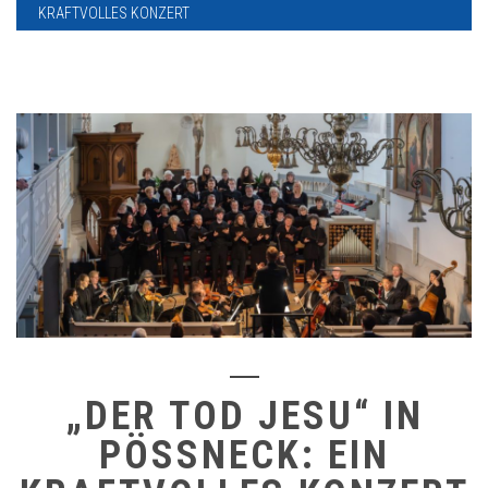
RAFTVOLLES KONZERT
„DER TOD JESU“ IN
PÖSSNECK: EIN K