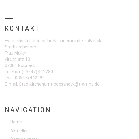
KONTAKT
Evangelisch-Lutherische Kirchgemeinde Pößneck
Stadtkirchenamt
Frau Müller
Kirchplatz 13
07381 Pößneck
Telefon:
(03647) 412280
Fax:
(03647) 412280
E-mail:
Stadtkirchenamt-poessneck@t-online.de
NAVIGATION
Home
Aktuelles