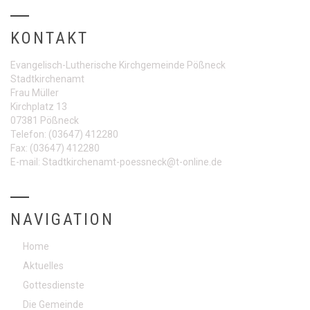
KONTAKT
Evangelisch-Lutherische Kirchgemeinde Pößneck
Stadtkirchenamt
Frau Müller
Kirchplatz 13
07381 Pößneck
Telefon:
(03647) 412280
Fax:
(03647) 412280
E-mail:
Stadtkirchenamt-poessneck@t-online.de
NAVIGATION
Home
Aktuelles
Gottesdienste
Die Gemeinde