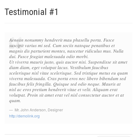
Testimonial #1
Aenean nonummy hendrerit mau phasellu porta. Fusce
suscipit varius mi sed. Cum sociis natoque penatibus et
magnis dis parturient montes, nascetur ridiculus mus. Nulla
dui. Fusce feugiat malesuada odio morbi.
Ut viverra mauris justo, quis auctor nisi. Suspendisse sit amet
diam diam, eget volutpat lacus. Vestibulum faucibus
scelerisque nisl vitae scelerisque. Sed tristique metus eu quam
viverra malesuada. Cras porta eros nec libero bibendum sed
faucibus felis fringilla. Quisque sed odio neque. Mauris at
nisl ac eros pretium hendrerit vitae et velit. Aliquam erat
volutpat. Proin sit amet erat vel nisl consectetur auctor et at
quam.
Mr. John Anderson
,
Designer
http://demolink.org