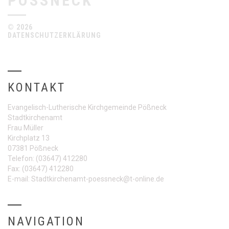
PÖSSNECK
© 2026
DATENSCHUTZERKLÄRUNG
KONTAKT
Evangelisch-Lutherische Kirchgemeinde Pößneck
Stadtkirchenamt
Frau Müller
Kirchplatz 13
07381 Pößneck
Telefon:
(03647) 412280
Fax:
(03647) 412280
E-mail:
Stadtkirchenamt-poessneck@t-online.de
NAVIGATION