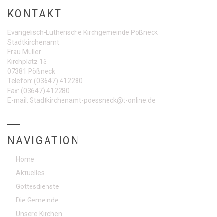
KONTAKT
Evangelisch-Lutherische Kirchgemeinde Pößneck
Stadtkirchenamt
Frau Müller
Kirchplatz 13
07381 Pößneck
Telefon:
(03647) 412280
Fax:
(03647) 412280
E-mail:
Stadtkirchenamt-poessneck@t-online.de
NAVIGATION
Home
Aktuelles
Gottesdienste
Die Gemeinde
Unsere Kirchen