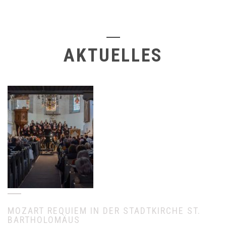
AKTUELLES
MOZART REQUIEM IN DER STADTKIRCHE ST.
BARTHOLOMÄUS