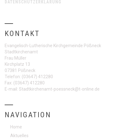
DATENSCHUTZERKLÄRUNG
KONTAKT
Evangelisch-Lutherische Kirchgemeinde Pößneck
Stadtkirchenamt
Frau Müller
Kirchplatz 13
07381 Pößneck
Telefon:
(03647) 412280
Fax:
(03647) 412280
E-mail:
Stadtkirchenamt-poessneck@t-online.de
NAVIGATION
Home
Aktuelles